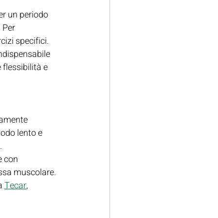
per un periodo 
 Per 
izi specifici. 
indispensabile 
flessibilità e 
uramente 
modo lento e 
.
e con 
assa muscolare.
a 
Tecar
, 