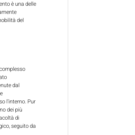
ento è una delle 
tamente 
obilità del 
o complesso 
ato 
nute dal 
e 
o l’interno. Pur 
o dei più 
coltà di 
gico, seguito da 