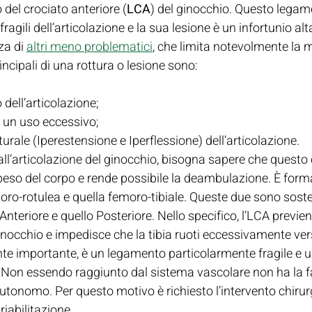
 del crociato anteriore (
LCA
) del ginocchio. Questo legam
ragili dell’articolazione e la sua lesione è un infortunio al
za di 
altri meno problematici
, che limita notevolmente la m
ncipali di una rottura o lesione sono:
 dell’articolazione;
 un uso eccessivo;
rale (Iperestensione e Iperflessione) dell’articolazione.
ll’articolazione del ginocchio, bisogna sapere che quest
l peso del corpo e rende possibile la deambulazione. È form
moro-rotulea e quella femoro-tibiale. Queste due sono soste
teriore e quello Posteriore. Nello specifico, l’LCA previen
inocchio e impedisce che la tibia ruoti eccessivamente vers
 importante, è un legamento particolarmente fragile e un
. Non essendo raggiunto dal sistema vascolare non ha la fa
utonomo. Per questo motivo è richiesto l’intervento chirur
riabilitazione.