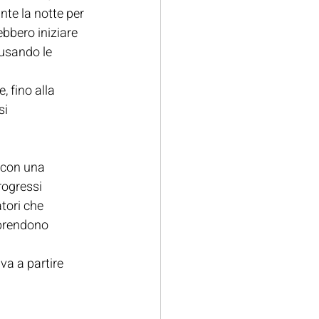
te la notte per 
ebbero iniziare 
usando le 
 fino alla 
i 
 con una 
rogressi 
tori che 
mprendono 
va a partire 