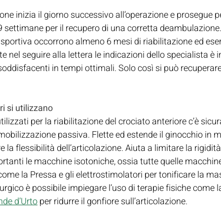
azione inizia il giorno successivo all’operazione e prosegue 
e 9 settimane per il recupero di una corretta deambulazione.
à sportiva occorrono almeno 6 mesi di riabilitazione ed eserc
 nel seguire alla lettera le indicazioni dello specialista è 
 soddisfacenti in tempi ottimali. Solo così si può recuperare 
i si utilizzano
tilizzati per la riabilitazione del crociato anteriore c’è sic
a mobilizzazione passiva. Flette ed estende il ginocchio in 
la flessibilità dell’articolazione. Aiuta a limitare la rigidità
rtanti le macchine isotoniche, ossia tutte quelle macchin
me la Pressa e gli elettrostimolatori per tonificare la m
urgico è possibile impiegare l’uso di terapie fisiche come l
nde d’Urto
 per ridurre il gonfiore sull’articolazione.