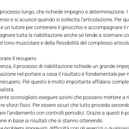
 processo lungo, che richiede impegno e determinazione. I pr
enso e si acuisce quando si sollecita l’articolazione. Per q
c e un tutore per contenere il ginocchio e accompagnare i
gnare tutta la riabilitazione anche se tende a scemare con
l tono muscolare e della flessibilità del complesso articol
rare il recupero
nza, il processo di riabilitazione richiede un grande impe
azione nel portare a casa il risultato è fondamentale per mi
el recupero. Per questo è molto importante affidarsi compl
ialista.
te sconsigliato eseguire azioni che possano mettere a risc
re sforzi fisici. Per essere sicuri che tutto proceda secondo 
re l’andamento con controlli periodici. Grazie a questi è po
ione in base ai risultati che si stanno ottenendo.
 problemi imprevisti, difficoltà con gli esercizi o qualsiasi