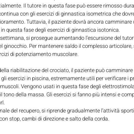
ialmente. Il tutore in questa fase può essere rimosso duran
Si continua con gli esercizi di ginnastica isometrica che dovr
lioramento. Tuttavia, il paziente dovrà ancora camminare 
 in questa fase degli esercizi di ginnastica isotonica.
a settimana, si prosegue aumentando l’escursione del tutore,
l ginocchio. Per mantenere saldo il complesso articolare, s
ercizi di potenziamento muscolare.
ella riabilitazione del crociato, il paziente può camminare
gli esercizi in piscina, estremamente utili per verificare i p
 i muscoli. Vengono usati in questa fase degli elettrostimola
il tono della massa. Gli esercizi si fanno più intensi e co
rl.
nale del recupero, si riprende gradualmente l’attività sporti
con stop, cambi di direzione e salto della corda.