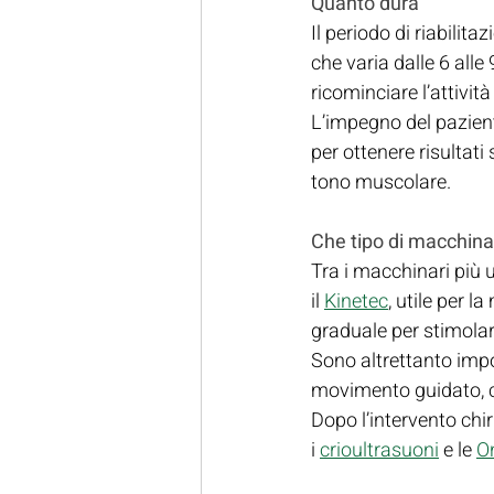
Quanto dura
Il periodo di riabilit
che varia dalle 6 all
ricominciare l’attivit
L’impegno del paziente
per ottenere risultati
tono muscolare.
Che tipo di macchinar
Tra i macchinari più u
il 
Kinetec
, utile per l
graduale per stimolare 
Sono altrettanto impo
movimento guidato, co
Dopo l’intervento chir
i 
crioultrasuoni
 e le 
O