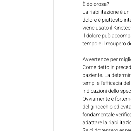
È dolorosa?
La riabilitazione è un
dolore è piuttosto int
viene usato il Kinete
Il dolore può accompa
tempo e il recupero de
Avvertenze per miglio
Come detto in precede
paziente. La determin
tempi e l’efficacia d
indicazioni dello spec
Ovviamente è fortemen
del ginocchio ed evita
fondamentale verifica
adattare la riabilitaz
Se ci dovessero essere