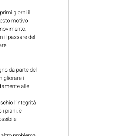
imi giorni il 
uesto motivo 
l movimento.
 il passare del 
are.
gno da parte del 
gliorare i 
etamente alle 
hio l’integrità 
i piani, è 
ssibile 
 altro problema, 