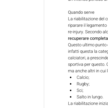
Quando serve
La riabilitazione del 
riparare il legamento 
re-injury. Secondo al
recuperare complet
Questo ultimo punto è
infatti questa la cat
calciatori, a prescind
sportiva per questo. G
ma anche altri in cui 
Calcio;
Rugby;
Sci;
Salto in lungo.
La riabilitazione ini