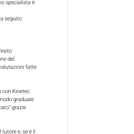
no specialista è 
 a seguito 
’esito 
one del 
alutazioni fatte 
o con Kinetec 
 modo graduale 
cato” grazie 
utore e, se è il 