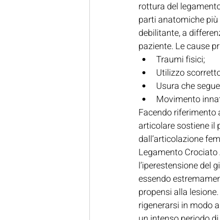
rottura del legamento
parti anatomiche più f
debilitante, a differen
paziente. Le cause pri
Traumi fisici;
Utilizzo scorretto
Usura che segue
Movimento innatu
Facendo riferimento a
articolare sostiene i
dall’articolazione fe
Legamento Crociato An
l’iperestensione del g
essendo estremamente
propensi alla lesione
rigenerarsi in modo a
un intenso periodo di 