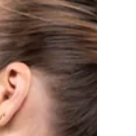
compressione che si verifica quando il nervo
mediano , che attraversa il polso, viene compresso
dai tessuti circostanti all’interno del tunnel carpale .
Questa condizione provoca formicolio,
intorpidimento e dolore alla mano e alle dita,
interferendo con la capacità di afferrare, scrivere o
svolgere attività manuali quotidiane. Si tratta di una
delle patologie più comuni tra chi utilizza
frequentemente le mani per lavoro