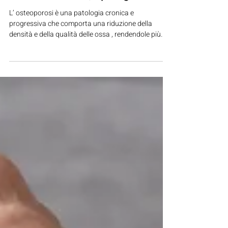
Osteoporosi: cause, sintomi,
fattori di rischio, tipologie e cure
L’ osteoporosi è una patologia cronica e
progressiva che comporta una riduzione della
densità e della qualità delle ossa , rendendole più
fragili e soggette a fratture anche dopo traumi di
lieve entità.Colpisce prevalentemente le donne dopo
la menopausa e gli anziani , ma può manifestarsi
anche in soggetti più giovani a causa di fattori
genetici, ormonali o nutrizionali. Si tratta di una delle
malattie metaboliche più diffuse al mondo, e
riconoscerla precocemente è fondamen