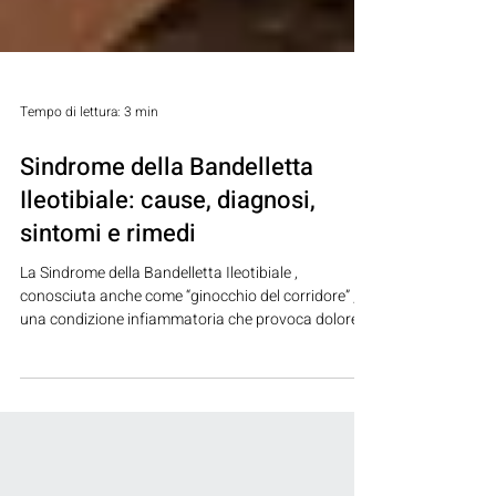
Tempo di lettura: 3 min
Sindrome della Bandelletta
Ileotibiale: cause, diagnosi,
sintomi e rimedi
La Sindrome della Bandelletta Ileotibiale ,
conosciuta anche come “ginocchio del corridore” , è
una condizione infiammatoria che provoca dolore
nella parte laterale del ginocchio .È causata da un
uso eccessivo o scorretto della bandelletta
ileotibiale , un fascio fibroso che si estende dall’anca
alla tibia e che contribuisce alla stabilità della