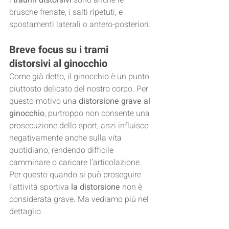
i 
traumi distorsivi
 sono anche le 
brusche frenate, i salti ripetuti, e 
spostamenti laterali o antero-posteriori.
Breve focus su i trami 
distorsivi al ginocchio
Come già detto, il ginocchio è un punto 
piuttosto delicato del nostro corpo. Per 
questo motivo una 
distorsione grave al 
ginocchio
, purtroppo non consente una 
prosecuzione dello sport, anzi influisce 
negativamente anche sulla vita 
quotidiano, rendendo difficile 
camminare o caricare l’articolazione. 
Per questo quando si può proseguire 
l’attività sportiva 
la distorsione
 non è 
considerata grave. Ma vediamo più nel 
dettaglio.