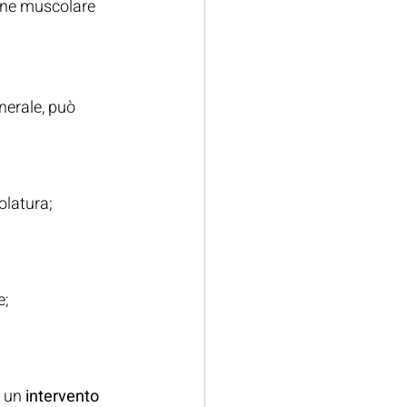
one muscolare 
nerale, può 
olatura;
e;
 un 
intervento 