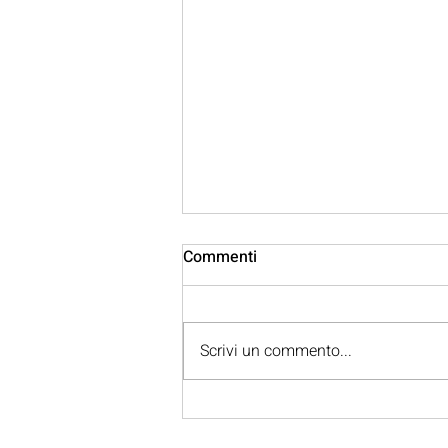
Commenti
Scrivi un commento...
Vertebroplastica: cos’è, a
cosa serve e quali sono i