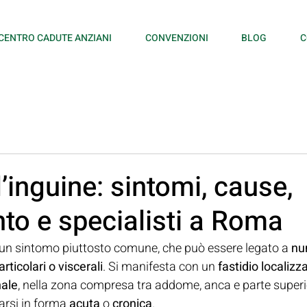
CENTRO CADUTE ANZIANI
CONVENZIONI
BLOG
C
l’inguine: sintomi, cause,
to e specialisti a Roma
 un sintomo piuttosto comune, che può essere legato a 
nu
rticolari o viscerali
. Si manifesta con un 
fastidio localizz
nale
, nella zona compresa tra addome, anca e parte superio
arsi in forma 
acuta
 o 
cronica
.