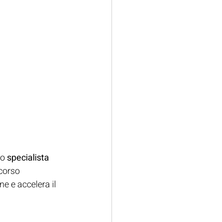
o 
specialista 
corso 
e e accelera il 