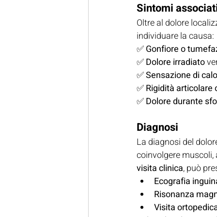
Sintomi associat
Oltre al dolore locali
individuare la causa:
✅ 
Gonfiore o tumefa
✅ 
Dolore irradiato
 ve
✅ 
Sensazione di calo
✅ 
Rigidità articolare
✅ 
Dolore durante sfo
Diagnosi
La diagnosi del dolore
coinvolgere muscoli, a
visita clinica
, può pre
Ecografia ingui
Risonanza magn
Visita ortopedic