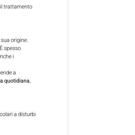
il trattamento 
 sua origine.
 È spesso 
nche i 
tende a 
ta quotidiana
, 
lari a disturbi 