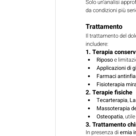
Solo un’analisi appr
da condizioni più seri
Trattamento
Il trattamento del dol
includere:
1. Terapia conserv
Riposo
 e limita
Applicazioni di 
Farmaci antinfi
Fisioterapia mir
2. Terapie fisiche
Tecarterapia
, 
La
Massoterapia de
Osteopatia
, util
3. Trattamento chi
In presenza di 
ernia 