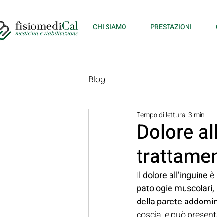
CHI SIAMO
PRESTAZIONI
Blog
Tempo di lettura: 3 min
Dolore al
trattamen
Il 
dolore all’inguine
 è
patologie muscolari, a
della parete addomi
coscia, e può present