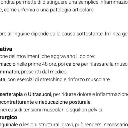
ofondita permette di distinguere una semplice infiammazi
e, come un’ernia o una patologia articolare.
ore all’inguine dipende dalla causa sottostante. In linea ge
ativa
zione dei movimenti che aggravano il dolore;
ghiaccio
 nelle prime 48 ore, poi 
calore
 per rilassare la musc
ammatori
, prescritti dal medico;
ata
, con esercizi di stretching e rinforzo muscolare.
serterapia
 o 
Ultrasuoni
, per ridurre dolore e infiammazion
contratturante
 e 
rieducazione posturale
;
e nei casi di tensioni muscolari o squilibri pelvici.
rurgico
inguinale
 o lesioni strutturali gravi, può rendersi necessario