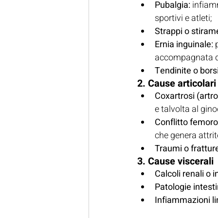
Pubalgia:
 infiam
sportivi e atleti;
Strappi o stiram
Ernia inguinale:
 
accompagnata da 
Tendinite o bors
2. Cause articolari
Coxartrosi (artro
e talvolta al gin
Conflitto femoro
che genera attri
Traumi o frattur
3. Cause viscerali
Calcoli renali o i
Patologie intest
Infiammazioni li