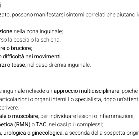
i
zzato, possono manifestarsi sintomi correlati che aiutano lo
zione
 nella zona inguinale;
rso la coscia o la schiena;
re o bruciore
;
 o difficoltà nei movimenti
;
rzi o tosse
, nel caso di ernia inguinale.
 inguinale richiede un 
approccio multidisciplinare
, poiché
rticolazioni o organi interni.Lo specialista, dopo un’attent
scrivere:
nale o muscolare
, per individuare lesioni o infiammazioni;
etica (RMN)
 o 
TAC
, nei casi più complessi;
a, urologica o ginecologica
, a seconda della sospetta origi