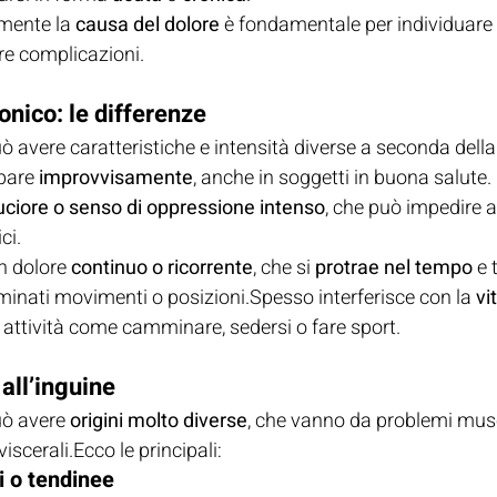
mente la 
causa del dolore
 è fondamentale per individuare 
ire complicazioni.
onico: le differenze
può avere caratteristiche e intensità diverse a seconda della
are 
improvvisamente
, anche in soggetti in buona salute.
uciore o senso di oppressione intenso
, che può impedire a
ci.
n dolore 
continuo o ricorrente
, che si 
protrae nel tempo
 e 
inati movimenti o posizioni.Spesso interferisce con la 
vi
 attività come camminare, sedersi o fare sport.
all’inguine
uò avere 
origini molto diverse
, che vanno da problemi musco
viscerali.Ecco le principali:
i o tendinee