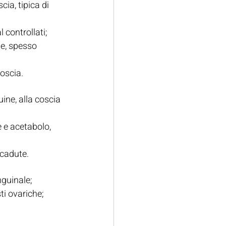
a, tipica di 
 controllati;
ne, spesso 
coscia.
ine, alla coscia 
e e acetabolo, 
 cadute.
nguinale;
ti ovariche;