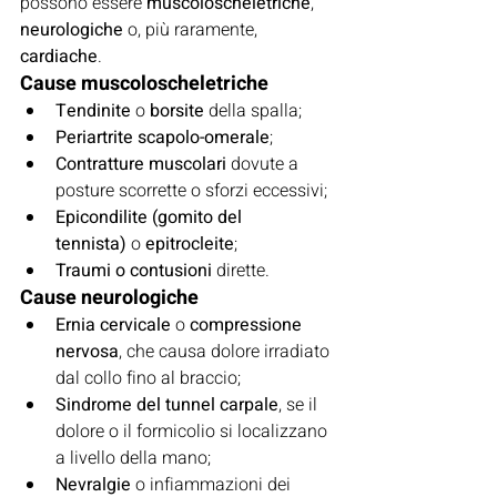
possono essere 
muscoloscheletriche
, 
neurologiche
 o, più raramente, 
cardiache
.
Cause muscoloscheletriche
Tendinite
 o 
borsite
 della spalla;
Periartrite scapolo-omerale
;
Contratture muscolari
 dovute a 
posture scorrette o sforzi eccessivi;
Epicondilite (gomito del 
tennista)
 o 
epitrocleite
;
Traumi o contusioni
 dirette.
Cause neurologiche
Ernia cervicale
 o 
compressione 
nervosa
, che causa dolore irradiato 
dal collo fino al braccio;
Sindrome del tunnel carpale
, se il 
dolore o il formicolio si localizzano 
a livello della mano;
Nevralgie
 o infiammazioni dei 