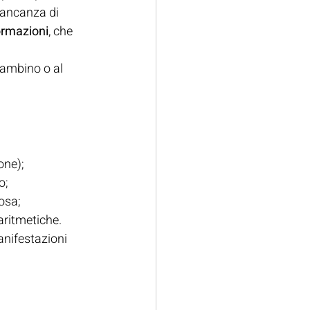
mancanza di 
ormazioni
, che 
ambino o al 
one);
o;
cosa;
 aritmetiche.
nifestazioni 