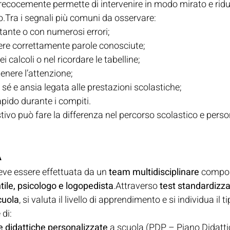
ecocemente permette di intervenire in modo mirato e ridurre
.Tra i segnali più comuni da osservare:
itante o con numerosi errori;
ivere correttamente parole conosciute;
ei calcoli o nel ricordare le tabelline;
enere l’attenzione;
 sé e ansia legata alle prestazioni scolastiche;
pido durante i compiti.
ivo può fare la differenza nel percorso scolastico e perso
A
eve essere effettuata da un 
team multidisciplinare
 compo
tile, psicologo e logopedista
.Attraverso 
test standardizzat
cuola
, si valuta il livello di apprendimento e si individua il t
di:
e didattiche personalizzate
 a scuola (PDP – Piano Didatti