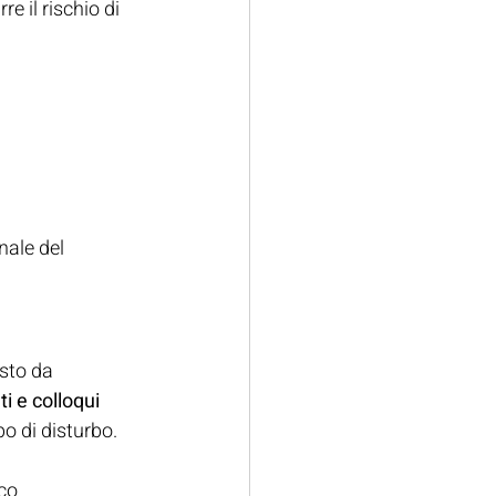
 il rischio di 
nale del 
sto da 
i e colloqui 
ipo di disturbo.
co 