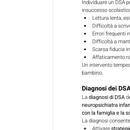
Individuare un DSA pr
insuccesso scolastico
Lettura lenta, es
Difficoltà a scr
Errori frequenti n
Difficoltà a mant
Scarsa fiducia in
Affaticamento ra
Un intervento tempest
bambino.
Diagnosi dei DS
La 
diagnosi di DSA
 d
neuropsichiatra infan
con la famiglia e la s
La diagnosi consente 
Attivare 
strategi