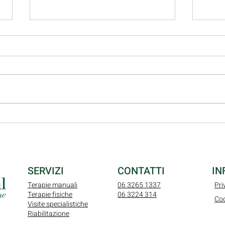
Osteoporosi: cause, sintomi,
I Ten
fattori di rischio, tipologie e
funzi
cure
e tr
SERVIZI
CONTATTI
IN
Terapie manuali
06 3265 1337
Pri
Terapie fisiche
06 3224 314
Coo
Visite specialistiche
Riabilitazione