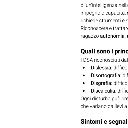
di un’intelligenza ne
impegno o capacità, 
richiede strumenti e 
Riconoscere e tratta
ragazzo 
autonomia, 
Quali sono i prin
I DSA riconosciuti da
Dislessia:
 diffic
Disortografia:
 di
Disgrafia:
 diffic
Discalculia:
 diff
Ogni disturbo può pre
che variano da lievi a 
Sintomi e segnal