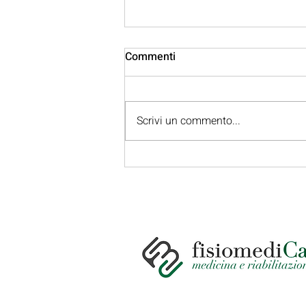
Commenti
Scrivi un commento...
Vertebroplastica: cos’è, a
cosa serve e quali sono i
benefici