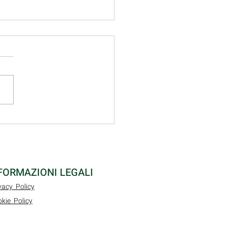
dini della Spalla:
oni, principali patologie
attamenti a Roma Nord
FORMAZIONI LEGALI
vacy Policy
kie Policy