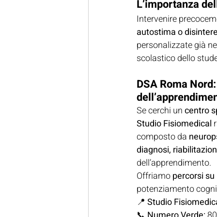
L’importanza del
Intervenire precocemen
autostima o disinter
personalizzate già nel
scolastico dello stud
DSA Roma Nord: ce
dell’apprendime
Se cerchi un 
centro s
Studio Fisiomedical
 
composto da 
neurops
diagnosi, riabilitazi
dell’apprendimento.
Offriamo 
percorsi su
potenziamento cogniti
📍 
Studio Fisiomedic
📞 
Numero Verde:
 8