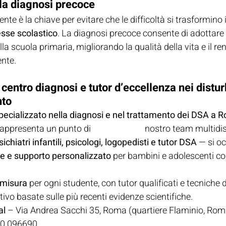
la diagnosi precoce
te è la chiave per evitare che le difficoltà si trasformino 
esse scolastico
. La diagnosi precoce consente di adottare 
la scuola primaria, migliorando la qualità della vita e il r
ente.
ntro diagnosi e tutor d’eccellenza nei distur
nto
pecializzato nella diagnosi e nel trattamento dei DSA a
rappresenta un punto di 
riferimento.Il
 nostro team multidis
ichiatri infantili, psicologi, logopedisti e tutor DSA
 — si o
one e supporto personalizzato
 per bambini e adolescenti con
 misura
 per ogni studente, con tutor qualificati e tecniche d
vo basate sulle più recenti evidenze scientifiche.
al
 – Via Andrea Sacchi 35, Roma (quartiere Flaminio, Ro
00.096690