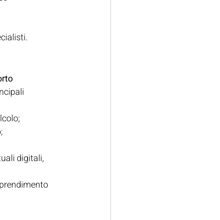
cialisti.
rto 
ncipali 
lcolo;
;
li digitali, 
pprendimento 