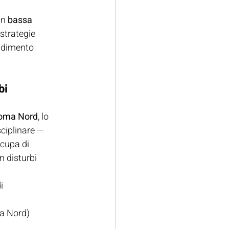
in 
bassa 
strategie 
endimento 
bi 
 Roma Nord
, lo 
ciplinare — 
ccupa di 
 disturbi 
i 
ma Nord)