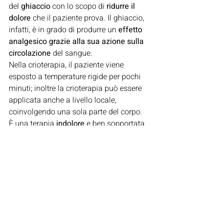
del 
ghiaccio
 con lo scopo di 
ridurre il 
dolore
 che il paziente prova. Il ghiaccio, 
infatti, è in grado di produrre un 
effetto 
analgesico grazie alla sua azione sulla 
circolazione 
del sangue.
Nella crioterapia, il paziente viene 
esposto a temperature rigide per pochi 
minuti; inoltre la crioterapia può essere 
applicata anche a livello locale, 
coinvolgendo una sola parte del corpo. 
È una terapia 
indolore
 e ben sopportata 
dai pazienti.
Prevenzione
L’artrite reumatoide è una patologia 
autoimmune. Dunque, è bene 
specificare che, sebbene la prevenzione 
sia importante, il decorso della malattia 
dipenderà fortemente dalla risposta del 