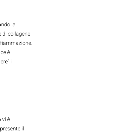
ando la
le di collagene
infiammazione.
ice è
ere” i
 vi è
presente il