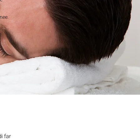
n
inee.
i far