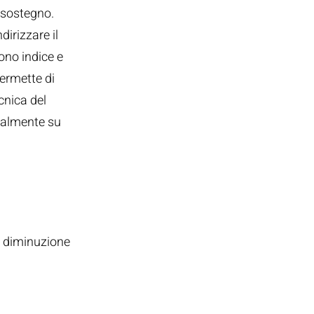
e sostegno.
dirizzare il
ono indice e
permette di
cnica del
salmente su
a diminuzione