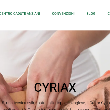
CENTRO CADUTE ANZIANI
CONVENZIONI
BLOG
C
CYRIAX
E’ una tecnica sviluppata dall’ortopedico inglese, il Dottor Cyria
negli anni ’30. Questa terapia manuale ha lo scopo di trattare 