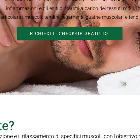
infiammazioni e gli esiti di traumi a carico dei tessuti molli, i
articolare i muscoli, tendini, legamenti, guaine muscolari e tend
RICHIEDI IL CHECK-UP GRATUITO
te?
ione e il rilassamento di specifici muscoli, con l’obiettivo d