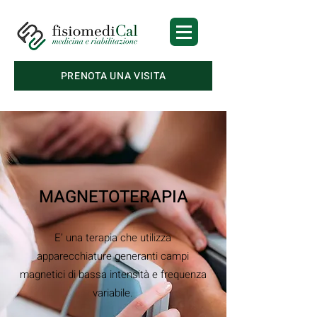
PRENOTA UNA VISITA
MAGNETOTERAPIA
E’ una terapia che utilizza
apparecchiature generanti campi
magnetici di bassa intensità e frequenza
variabile.