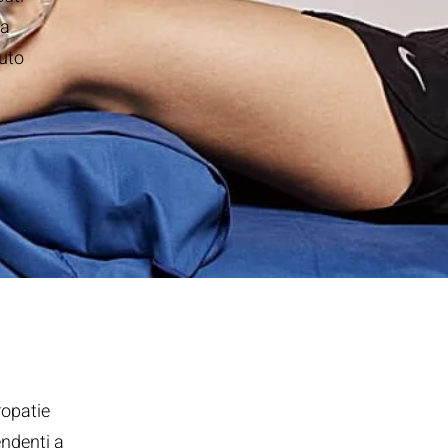
ca
suto
ropatie
endenti a