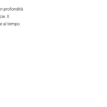
in profondità
ie. Il
 e al tempo