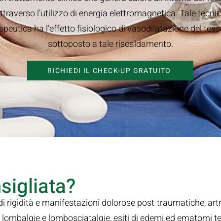
ttraverso l’utilizzo di energia elettromagnetica. Tale tecni
apeutica ha l’effetto fisiologico di vasodilatazione del tes
sottoposto a tale riscaldamento.
RICHIEDI IL CHECK-UP GRATUITO
sigliata?
 di rigidità e manifestazioni dolorose post-traumatiche, art
i, lombalgie e lombosciatalgie, esiti di edemi ed ematomi t