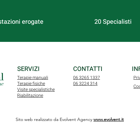
stazioni erogate
20 Specialisti
SERVIZI
CONTATTI
IN
Terapie manuali
06 3265 1337
Pri
Terapie fisiche
06 3224 314
Coo
Visite specialistiche
Riabilitazione
Sito web realizzato da Evolvent Agency
www.evolvent.it