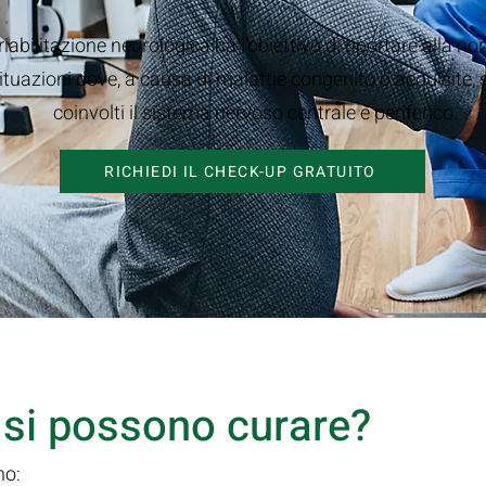
riabilitazione neurologica ha l’obiettivo di riportare alla no
ituazioni dove, a causa di malattie congenito o acquisite,
coinvolti il sistema nervoso centrale e periferico.
RICHIEDI IL CHECK-UP GRATUITO
i si possono curare?
no: