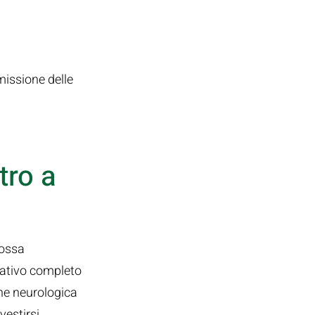
issione delle
tro a
possa
itativo completo
one neurologica
vestirsi,