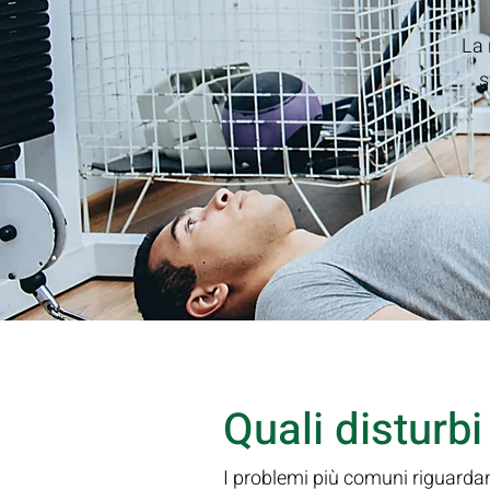
La 
s
Quali disturb
I problemi più comuni riguarda