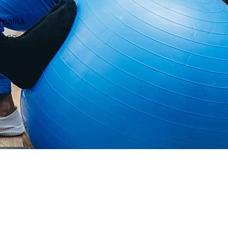
rmalità
 sono