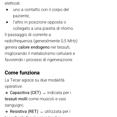
elettrodi:
uno a contatto con il corpo del 
paziente,
l’altro in posizione opposta o 
collegato a una piastra di ritorno.
Il passaggio di corrente a 
radiofrequenza (generalmente 0,5 MHz) 
genera 
calore endogeno
 nei tessuti, 
migliorando il metabolismo cellulare e 
favorendo i processi di rigenerazione.
Come funziona
La Tecar agisce su due modalità 
operative:
🔹 
Capacitiva (CET)
 → indicata per i 
tessuti molli
 come muscoli e vasi 
sanguigni;
🔹 
Resistiva (RET)
 → utilizzata per i 