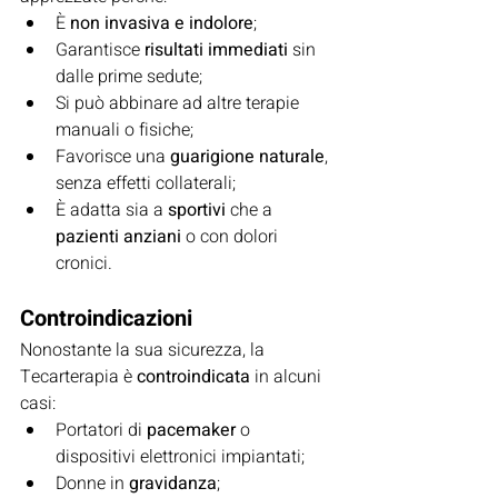
È 
non invasiva e indolore
;
Garantisce 
risultati immediati
 sin 
dalle prime sedute;
Si può abbinare ad altre terapie 
manuali o fisiche;
Favorisce una 
guarigione naturale
, 
senza effetti collaterali;
È adatta sia a 
sportivi
 che a 
pazienti anziani
 o con dolori 
cronici.
Controindicazioni
Nonostante la sua sicurezza, la 
Tecarterapia è 
controindicata
 in alcuni 
casi:
Portatori di 
pacemaker
 o 
dispositivi elettronici impiantati;
Donne in 
gravidanza
;