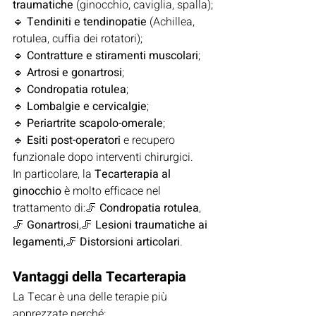
traumatiche
 (ginocchio, caviglia, spalla);
🔹 
Tendiniti e tendinopatie
 (Achillea, 
rotulea, cuffia dei rotatori);
🔹 
Contratture e stiramenti muscolari
;
🔹 
Artrosi e gonartrosi
;
🔹 
Condropatia rotulea
;
🔹 
Lombalgie e cervicalgie
;
🔹 
Periartrite scapolo-omerale
;
🔹 
Esiti post-operatori
 e recupero 
funzionale dopo interventi chirurgici.
In particolare, la 
Tecarterapia al 
ginocchio
 è molto efficace nel 
trattamento di:🦵 
Condropatia rotulea
,
🦵 
Gonartrosi
,🦵 
Lesioni traumatiche ai 
legamenti
,🦵 
Distorsioni articolari
.
Vantaggi della Tecarterapia
La Tecar è una delle terapie più 
apprezzate perché: