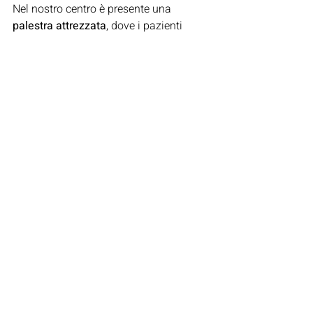
Nel nostro centro è presente una 
palestra attrezzata
, dove i pazienti 
possono svolgere esercizi di 
ginnastica 
posturale e respiratoria
 sotto la guida 
di fisioterapisti esperti.
📍 
Studio Fisiomedical
 – Via Andrea 
Sacchi 35, Roma (quartiere Flaminio)
📞 
Numero Verde:
 800.096690
Schiena
patologie
Post recenti
Mostra tutti