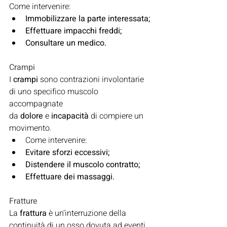
Come intervenire:
Immobilizzare la parte interessata;
Effettuare impacchi freddi;
Consultare un medico.
Crampi
I 
crampi
 sono contrazioni involontarie 
di uno specifico muscolo 
accompagnate 
da 
dolore
 e 
incapacità 
di compiere un 
movimento.
Come intervenire:
Evitare sforzi eccessivi;
Distendere il muscolo contratto;
Effettuare dei massaggi.
Fratture
La 
frattura 
è un’interruzione della 
continuità di un osso dovuta ad eventi 