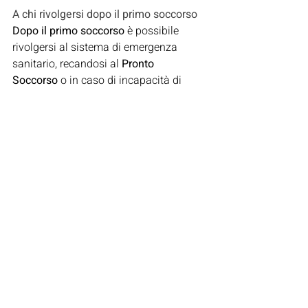
A chi rivolgersi dopo il primo soccorso
Dopo il primo soccorso 
è possibile 
rivolgersi al sistema di emergenza 
sanitario, recandosi al 
Pronto 
Soccorso 
o in caso di incapacità di 
deambulazione è consigliato effettuare 
una chiamata al 
118.
Perché rivolgersi a Studio FisiomediCal
Lo 
Studio FisiomediCal 
è specializzato 
in 
fisioterapia, riabilitazione e medicina 
sportiva
.
Il nostro centro è attrezzato per 
sostenere ogni tipo di terapia 
necessaria e somministrare le migliori 
cure. Siamo specializzati nel far fronte 
a diverse condizioni come il Gomito del 
Tennista, postura scorretta, 
mal di 