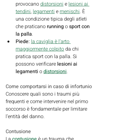
provocano 
distorsioni
 e 
lesioni ai 
tendini
, 
legamenti
 e 
menischi
. È 
una condizione tipica degli atleti 
che praticano 
running 
o 
sport con 
la palla
.
Piede: 
la caviglia è l’arto 
maggiormente colpito
 da chi 
pratica sport con la palla. Si 
possono verificare 
lesioni ai 
legamenti
 o 
distorsioni
.
Come comportarsi in caso di infortunio
Conoscere quali sono i traumi più 
frequenti e come intervenire nel primo 
soccorso è fondamentale per limitare 
l’entità del danno.
Contusione
La 
contusione
 è un trauma che 