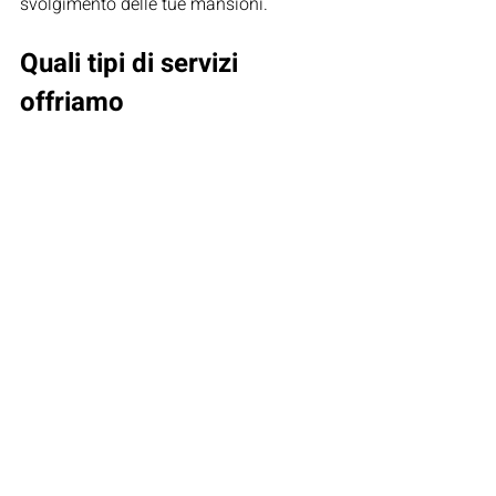
svolgimento delle tue mansioni.
Quali tipi di servizi 
offriamo
La 
ginnastica posturale
 come abbiamo 
detto, serve a ripristinare l’equilibrio del 
nostro corpo, sia a livello scheletrico 
che muscolare.
L’equilibrio potrà essere ripristinato 
andando a lavorare direttamente 
sulle 
zone che più subiscono
 la 
scorretta postura del corpo 
come 
schiena spalle e collo
.
L’
obiettivo
 quindi degli esercizi 
posturali è quello di:
aumentare la tonicità e l’elasticità 
muscolare