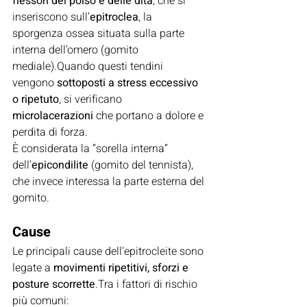
flessori del polso e delle dita
, che si 
inseriscono sull’
epitroclea
, la 
sporgenza ossea situata sulla parte 
interna dell’omero (gomito 
mediale).Quando questi tendini 
vengono 
sottoposti a stress eccessivo 
o ripetuto
, si verificano 
microlacerazioni
 che portano a dolore e 
perdita di forza.
È considerata la “sorella interna” 
dell’
epicondilite
 (gomito del tennista), 
che invece interessa la parte esterna del 
gomito.
Cause
Le principali cause dell’epitrocleite sono 
legate a 
movimenti ripetitivi, sforzi e 
posture scorrette
.Tra i fattori di rischio 
più comuni: