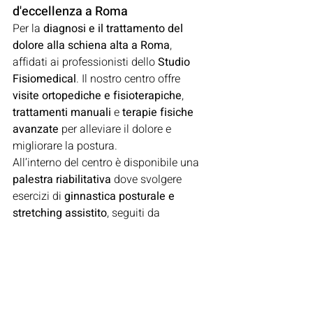
d'eccellenza a Roma
Per la 
diagnosi e il trattamento del 
dolore alla schiena alta a Roma
, 
affidati ai professionisti dello 
Studio 
Fisiomedical
. Il nostro centro offre 
visite ortopediche e fisioterapiche
, 
trattamenti manuali
 e 
terapie fisiche 
avanzate
 per alleviare il dolore e 
migliorare la postura.
All’interno del centro è disponibile una 
palestra riabilitativa
 dove svolgere 
esercizi di 
ginnastica posturale e 
stretching assistito
, seguiti da 
fisioterapisti esperti.
📍 
Studio Fisiomedical
 – Via Andrea 
Sacchi 35, Roma (quartiere Flaminio)
📞 
Numero Verde:
 800.096690