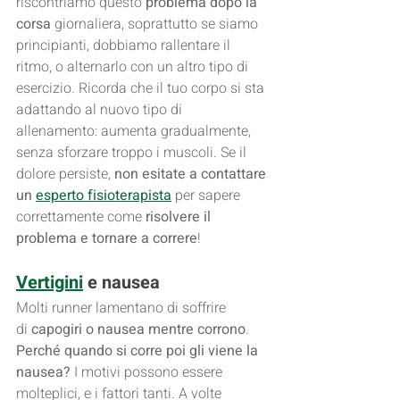
riscontriamo questo 
problema dopo la 
corsa
 giornaliera, soprattutto se siamo 
principianti, dobbiamo rallentare il 
ritmo, o alternarlo con un altro tipo di 
esercizio. Ricorda che il tuo corpo si sta 
adattando al nuovo tipo di 
allenamento: aumenta gradualmente, 
senza sforzare troppo i muscoli. Se il 
dolore persiste, 
non esitate a contattare 
un 
esperto fisioterapista
 per sapere 
correttamente come 
risolvere il 
problema e tornare a correre
!
Vertigini
 e nausea
Molti runner lamentano di soffrire 
di 
capogiri o nausea mentre corrono
.
Perché quando si corre poi gli viene la 
nausea?
 I motivi possono essere 
molteplici, e i fattori tanti. A volte 